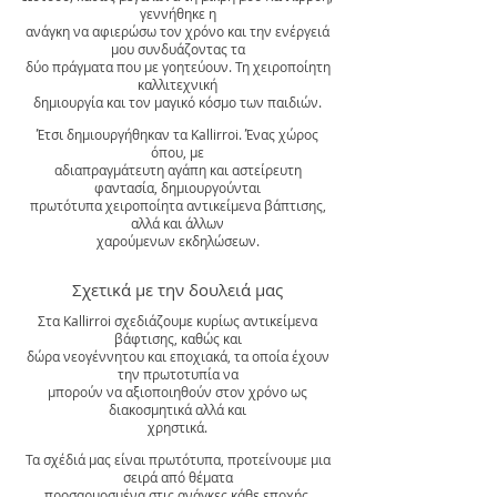
γεννήθηκε η
ανάγκη να αφιερώσω τον χρόνο και την ενέργειά
μου συνδυάζοντας τα
δύο πράγματα που με γοητεύουν. Τη χειροποίητη
καλλιτεχνική
δημιουργία και τον μαγικό κόσμο των παιδιών.
Έτσι δημιουργήθηκαν τα Kallirroi. Ένας χώρος
όπου, με
αδιαπραγμάτευτη αγάπη και αστείρευτη
φαντασία, δημιουργούνται
πρωτότυπα χειροποίητα αντικείμενα βάπτισης,
αλλά και άλλων
χαρούμενων εκδηλώσεων.
Σχετικά με την δουλειά μας
Στα Kallirroi σχεδιάζουμε κυρίως αντικείμενα
βάφτισης, καθώς και
δώρα νεογέννητου και εποχιακά, τα οποία έχουν
την πρωτοτυπία να
μπορούν να αξιοποιηθούν στον χρόνο ως
διακοσμητικά αλλά και
χρηστικά.
Τα σχέδιά μας είναι πρωτότυπα, προτείνουμε μια
σειρά από θέματα
προσαρμοσμένα στις ανάγκες κάθε εποχής,